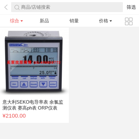
商品/店铺搜索
筛选
综合
新品
销量
价格
意大利SEKO电导率表 余氯监
测仪表 赛高ph表 ORP仪表
¥2100.00