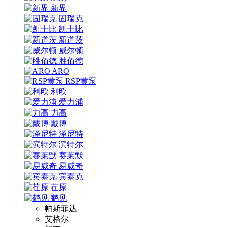
新界
固瑞克
凯士比
新道茨
威尔顿
胜佰德
ARO
RSP黄泵
利欧
爱力浦
力高
戴博
泽尼特
滨特尔
赛莱默
易威奇
宾泰克
荏原
鹤见
帕斯菲达
艾格尔