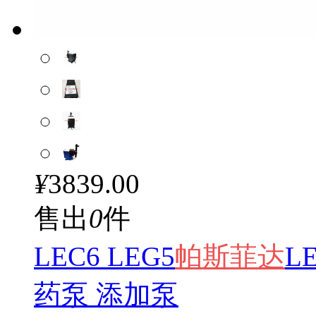
¥
3839.00
售出
0
件
LEC6 LEG5
帕斯
菲达
L
药泵 添加泵