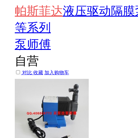
帕斯
菲达
液压驱动隔膜泵 pu
等系列
泵师傅
自营
对比
收藏
加入购物车