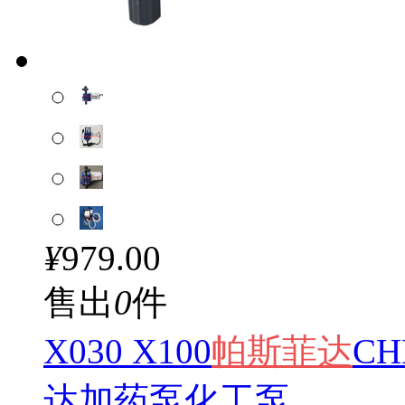
¥
979.00
售出
0
件
X030 X100
帕斯
菲达
CH
达加药泵化工泵