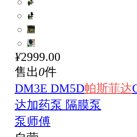
¥
2999.00
售出
0
件
DM3E DM5D
帕斯
菲达
达加药泵 隔膜泵
泵师傅