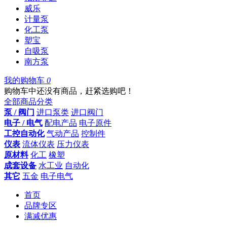
威乐
计量泵
化工泵
塑宝
自吸泵
南方泵
我的购物车
0
购物车中还没有商品，赶紧选购吧！
全部商品分类
泵 / 阀门
进口泵类
进口阀门
电子 / 电气
配电产品
电子原件
工控自动化
气动产品
控制件
仪表
流体仪表
压力仪表
原材料
化工
橡塑
成套设备
水工业
自动化
其它
五金
电子电气
首页
品牌专区
满减优惠